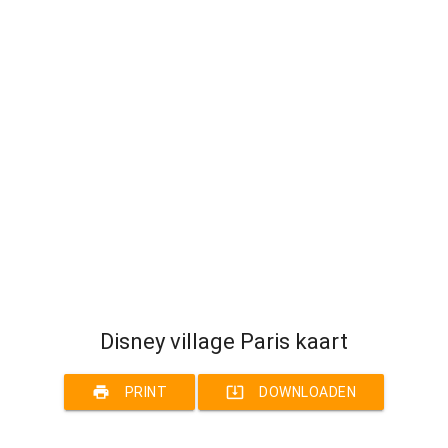
Disney village Paris kaart
print
system_update_alt
PRINT
DOWNLOADEN